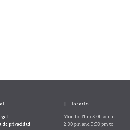
al
Horario
egal
Mon to Thu:
8:00 am to
a de privacidad
2:00 pm and 3:30 pm to