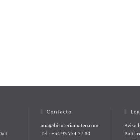
Contacto
Leg
ana@bisuteriamateo.com
Aviso l
Dalt
Tel.:
+34 93 754 77 80
Polític