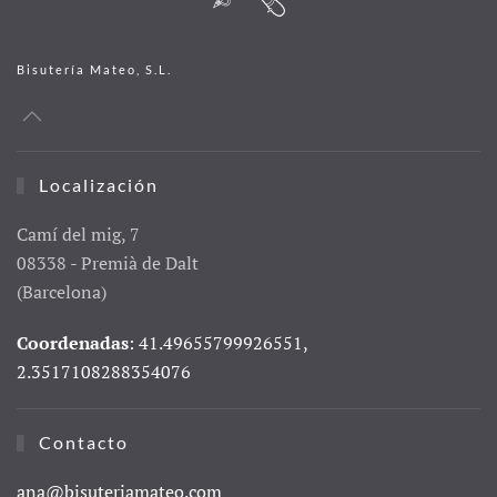
Bisutería Mateo, S.L.
Localización
Camí del mig, 7
08338 - Premià de Dalt
(Barcelona)
Coordenadas
: 41.49655799926551,
2.3517108288354076
Contacto
ana@bisuteriamateo.com