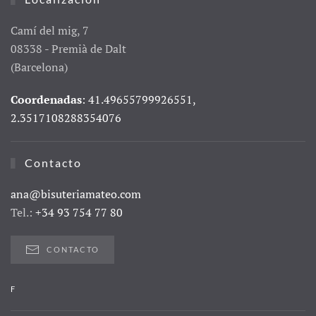
Camí del mig, 7
08338 - Premià de Dalt
(Barcelona)
Coordenadas
: 41.49655799926551,
2.3517108288354076
Contacto
ana@bisuteriamateo.com
Tel.:
+34 93 754 77 80
CONTACTO
F