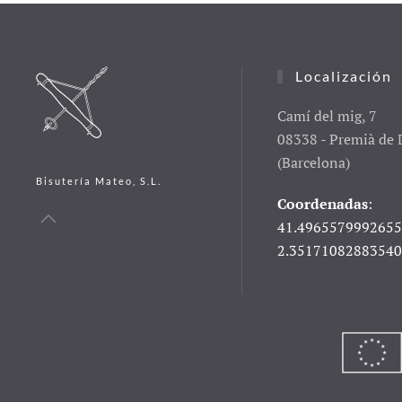
Localización
Camí del mig, 7
08338 - Premià de 
(Barcelona)
Bisutería Mateo, S.L.
Coordenadas
:
41.4965579992655
2.3517108288354