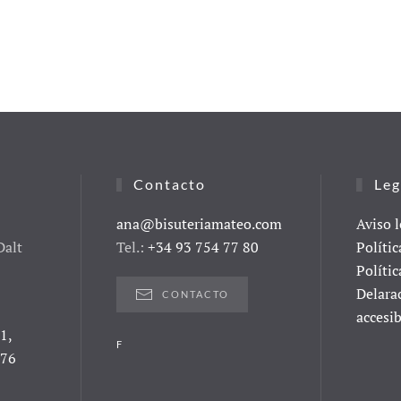
Contacto
Leg
ana@bisuteriamateo.com
Aviso l
Dalt
Tel.:
+34 93 754 77 80
Polític
Polític
Delara
CONTACTO
accesib
1,
F
076