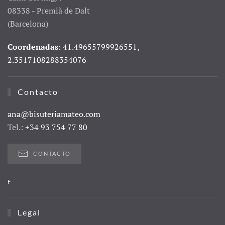
08338 - Premià de Dalt
(Barcelona)
Coordenadas
: 41.49655799926551,
2.3517108288354076
Contacto
ana@bisuteriamateo.com
Tel.:
+34 93 754 77 80
CONTACTO
F
Legal