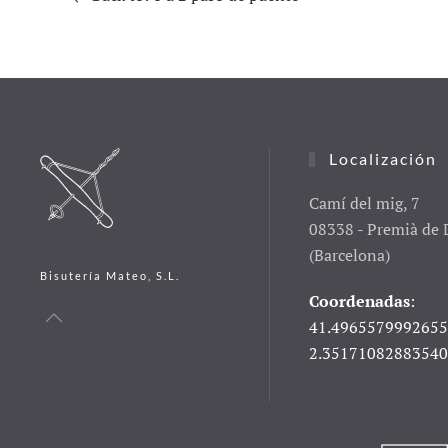
Localización
Camí del mig, 7
08338 - Premià de 
(Barcelona)
Bisutería Mateo, S.L.
Coordenadas
:
41.4965579992655
2.3517108288354