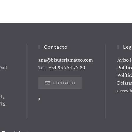
Contacto
Leg
ana@bisuteriamateo.com
Aviso l
Dalt
Tel.:
+34 93 754 77 80
Polític
Polític
Delara
CONTACTO
accesib
1,
F
076