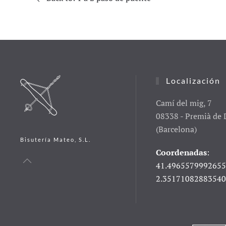
Localización
Camí del mig, 7
08338 - Premià de 
(Barcelona)
Bisutería Mateo, S.L.
Coordenadas
:
41.4965579992655
2.3517108288354