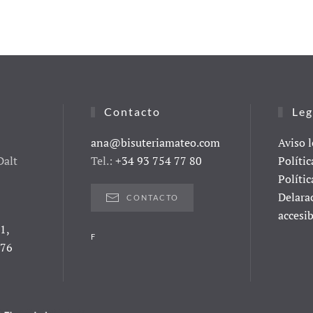
Contacto
Leg
ana@bisuteriamateo.com
Aviso l
Dalt
Tel.:
+34 93 754 77 80
Polític
Polític
Delara
CONTACTO
accesib
1,
F
076