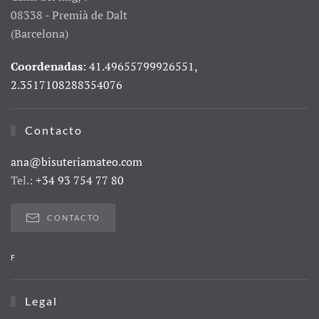
08338 - Premià de Dalt
(Barcelona)
Coordenadas
: 41.49655799926551,
2.3517108288354076
Contacto
ana@bisuteriamateo.com
Tel.:
+34 93 754 77 80
CONTACTO
F
Legal