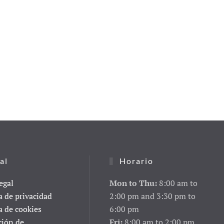
al
Horario
egal
Mon to Thu:
8:00 am to
a de privacidad
2:00 pm and 3:30 pm to
a de cookies
6:00 pm
ción de
Fri:
8:00 am to 2:00 pm