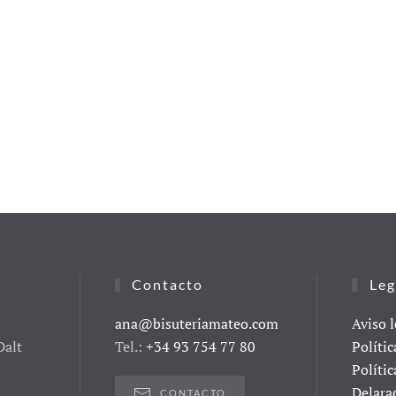
Contacto
Leg
ana@bisuteriamateo.com
Aviso l
Dalt
Tel.:
+34 93 754 77 80
Polític
Polític
Delara
CONTACTO