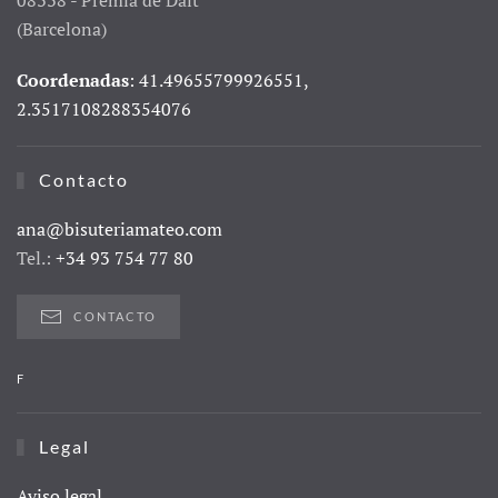
08338 - Premià de Dalt
(Barcelona)
Coordenadas
: 41.49655799926551,
2.3517108288354076
Contacto
ana@bisuteriamateo.com
Tel.:
+34 93 754 77 80
CONTACTO
F
Legal
Aviso legal