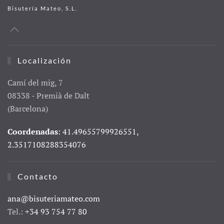
Bisutería Mateo, S.L.
Localización
Camí del mig, 7
08338 - Premià de Dalt
(Barcelona)
Coordenadas
: 41.49655799926551,
2.3517108288354076
Contacto
ana@bisuteriamateo.com
Tel.:
+34 93 754 77 80