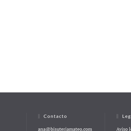
Contacto
Leg
ana@bisuteriamateo.com
Aviso l