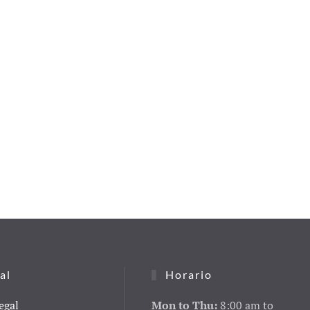
al
Horario
egal
Mon to Thu:
8:00 am to