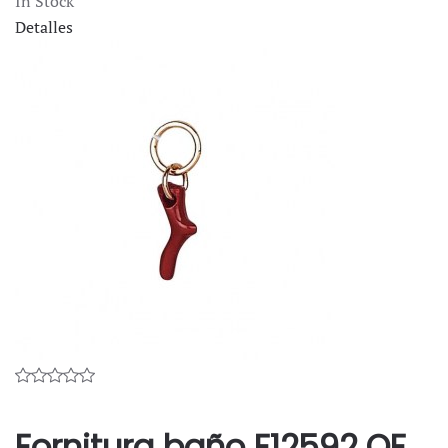
In Stock
Detalles
Fornitura baño F12592 OF