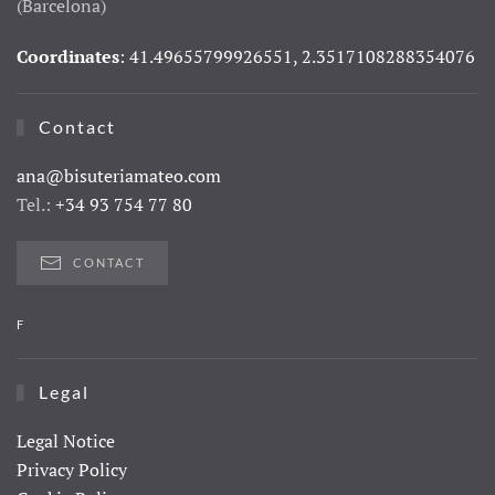
(Barcelona)
Coordinates
: 41.49655799926551, 2.3517108288354076
Contact
ana@bisuteriamateo.com
Tel.:
+34 93 754 77 80
CONTACT
F
Legal
Legal Notice
Privacy Policy