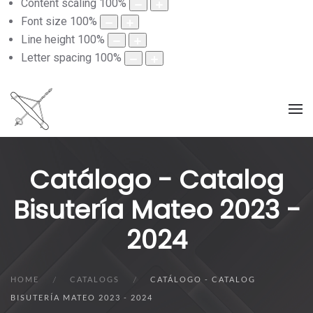
Content scaling
100
%
Font size
100
%
Line height
100
%
Letter spacing
100
%
Catálogo - Catalog
Bisutería Mateo 2023 -
2024
HOME
CATALOGS
CATÁLOGO - CATALOG
BISUTERÍA MATEO 2023 - 2024