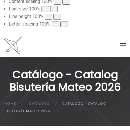
Content scaling
100
%
Font size
100
%
Line height
100
%
Letter spacing
100
%
Catálogo - Catalog
Bisutería Mateo 2026
HOME
CATALOGS
CATÁLOGO - CATALOG
BISUTERÍA MATEO 2026