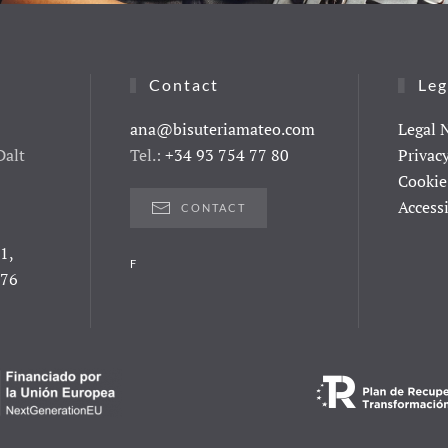
Contact
Leg
ana@bisuteriamateo.com
Legal 
Dalt
Tel.:
+34 93 754 77 80
Privac
Cookie
Access
CONTACT
1,
F
076