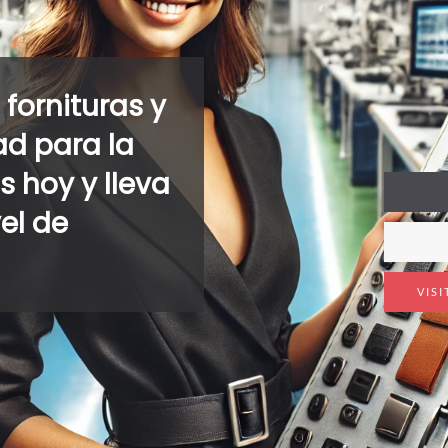
fornituras y
ad para la
 hoy y lleva
vel de
VIS