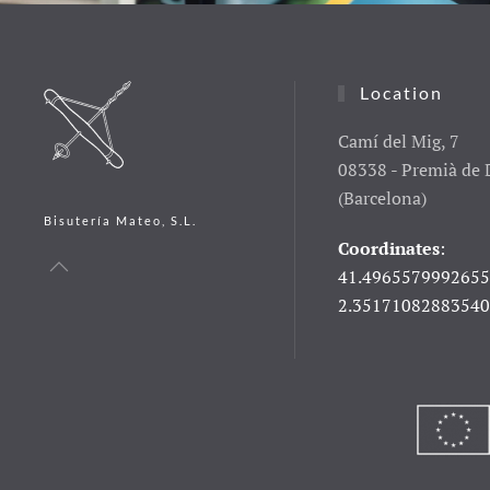
Location
Camí del Mig, 7
08338 - Premià de 
(Barcelona)
Bisutería Mateo, S.L.
Coordinates
:
41.4965579992655
2.3517108288354