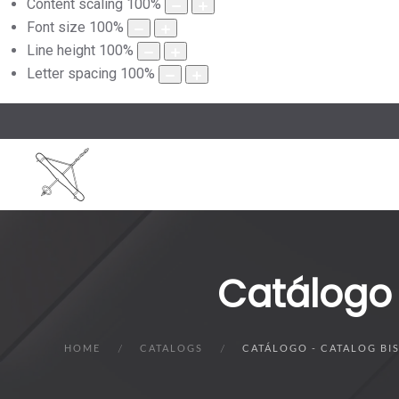
Content scaling
100
%
Font size
100
%
Line height
100
%
Letter spacing
100
%
Catálogo 
HOME
CATALOGS
CATÁLOGO - CATALOG BI