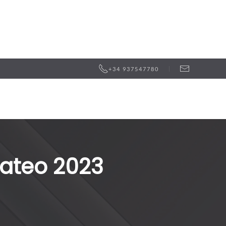
+34 937547780
Mateo 2023