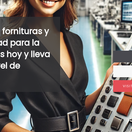
fornituras y
ad para la
 hoy y lleva
vel de
VIS