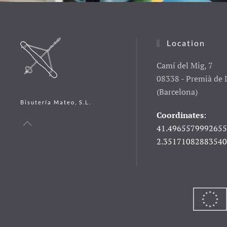
Location
Camí del Mig, 7
08338 - Premià de 
(Barcelona)
Bisutería Mateo, S.L.
Coordinates
:
41.4965579992655
2.3517108288354