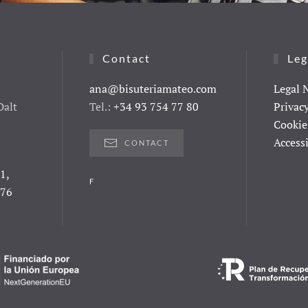
Contact
Leg
ana@bisuteriamateo.com
Legal 
Dalt
Tel.:
+34 93 754 77 80
Privac
Cookie
Access
CONTACT
1,
F
076