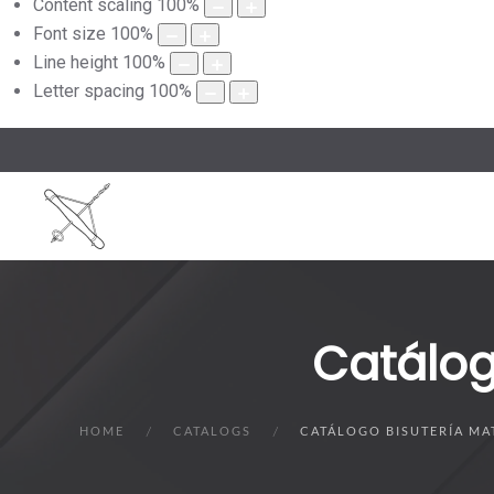
Content scaling
100
%
Font size
100
%
Line height
100
%
Letter spacing
100
%
Catálog
HOME
CATALOGS
CATÁLOGO BISUTERÍA MAT